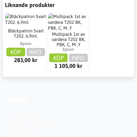
Liknande produkter
Bläckpatron Svart
Multipack 1st av
T202. 6,9ml.
vardera T202 BK,
Epson
PBK, C, M ,Y
Epson
KÖP
INFO.
KÖP
INFO.
283,00 kr
1 105,00 kr
Konto
Kundservice
Nationella inställningar
Skapa konto?