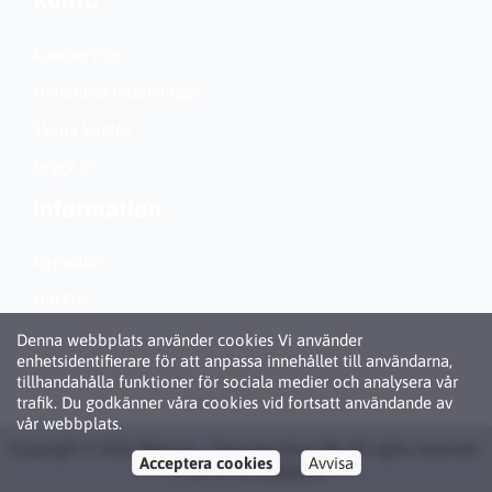
Konto
Kundservice
Nationella inställningar
Skapa konto?
Logga in
Information
Köpvillkor
Om Oss
Personuppgiftspolicy (GDPR)
Denna webbplats använder cookies Vi använder
enhetsidentifierare för att anpassa innehållet till användarna,
Om Cookies
tillhandahålla funktioner för sociala medier och analysera vår
trafik. Du godkänner våra cookies vid fortsatt användande av
vår webbplats.
Copyright © 2026 Bläck.se / Patronbutiken AB. All rights reserved ·
Acceptera cookies
Avvisa
Powered by
LiteCart®