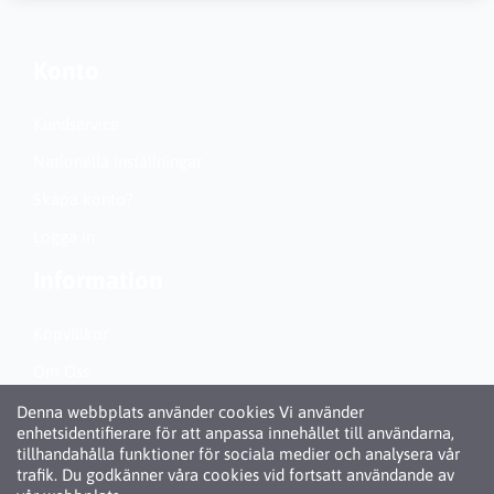
Konto
Kundservice
Nationella inställningar
Skapa konto?
Logga in
Information
Köpvillkor
Om Oss
Personuppgiftspolicy (GDPR)
Denna webbplats använder cookies Vi använder
enhetsidentifierare för att anpassa innehållet till användarna,
Om Cookies
tillhandahålla funktioner för sociala medier och analysera vår
trafik. Du godkänner våra cookies vid fortsatt användande av