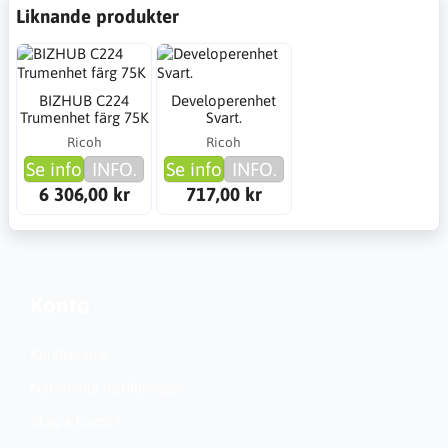
Liknande produkter
BIZHUB C224
Developerenhet
Trumenhet färg 75K
Svart.
Ricoh
Ricoh
Se info
INFO.
Se info
INFO.
6 306,00 kr
717,00 kr
Konto
Kundservice
Nationella inställningar
Skapa konto?