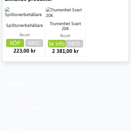
Trumenhet Svart
Spilltonerbehållare
20K
Ricoh
Ricoh
KÖP
INFO.
Se info
INFO.
223,00 kr
2 381,00 kr
Konto
Kundservice
Nationella inställningar
Skapa konto?
Logga in