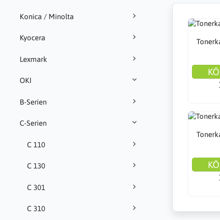
Konica / Minolta
Kyocera
Tonerka
Lexmark
KÖ
OKI
B-Serien
C-Serien
Tonerka
C 110
KÖ
C 130
C 301
C 310