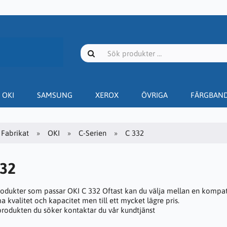
OKI
SAMSUNG
XEROX
ÖVRIGA
FÄRGBAN
Fabrikat
OKI
C-Serien
C 332
332
rodukter som passar OKI C 332 Oftast kan du välja mellan en kompatib
 kvalitet och kapacitet men till ett mycket lägre pris.
 produkten du söker kontaktar du vår kundtjänst