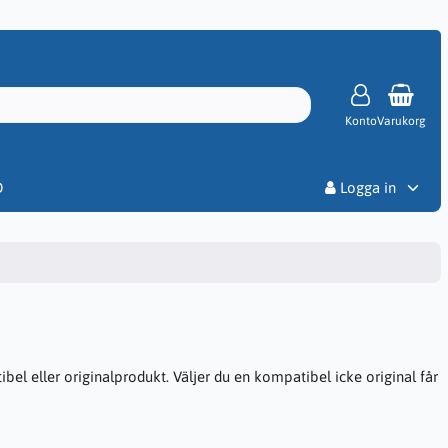
Konto
Varukorg
Priser
D
Logga in
el eller originalprodukt. Väljer du en kompatibel icke original får