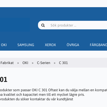
OKI
SAMSUNG
XEROX
ÖVRIGA
FÄRGBAN
Fabrikat
OKI
C-Serien
C 301
301
rodukter som passar OKI C 301 Oftast kan du välja mellan en kompatib
 kvalitet och kapacitet men till ett mycket lägre pris.
 produkten du söker kontaktar du vår kundtjänst