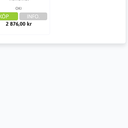
OKI
KÖP
INFO.
2 876,00 kr