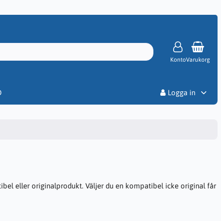
Konto
Varukorg
Priser
D
Logga in
el eller originalprodukt. Väljer du en kompatibel icke original får