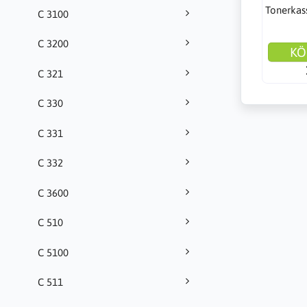
Tonerkass
C 3100
C 3200
KÖ
C 321
C 330
C 331
C 332
C 3600
C 510
C 5100
C 511