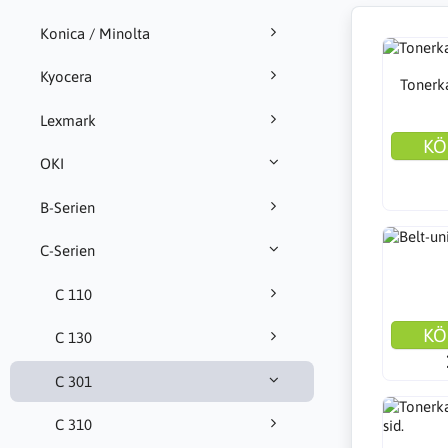
Konica / Minolta
Kyocera
Tonerka
Lexmark
KÖ
OKI
B-Serien
C-Serien
C 110
KÖ
C 130
C 301
C 310