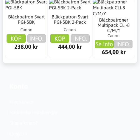
Bläckpatron Svart
Bläckpatron Svart
Bläckpatroner
PGI-5BK
PGI-5BK 2-Pack
Multipack CLI-8
Canon
Canon
C/M/Y
Canon
KÖP
INFO.
KÖP
INFO.
Se info
INFO.
238,00 kr
444,00 kr
654,00 kr
Konto
Kundservice
Nationella inställningar
Skapa konto?
Logga in