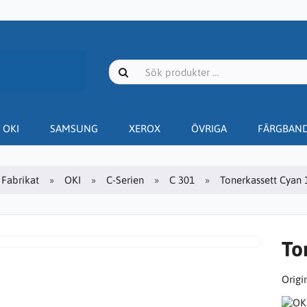
OKI
SAMSUNG
XEROX
ÖVRIGA
FÄRGBAN
Fabrikat
OKI
C-Serien
C 301
Tonerkassett Cyan 1
To
Origin