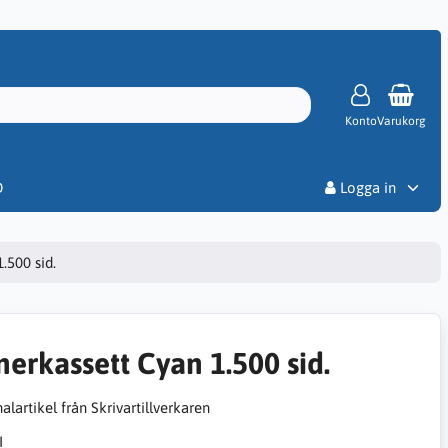
Konto
Varukorg
Priser
D
Logga in
.500 sid.
nerkassett Cyan 1.500 sid.
alartikel från Skrivartillverkaren