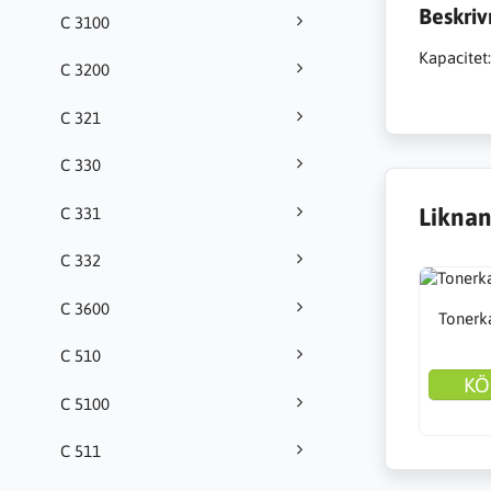
Beskriv
C 3100
Kapacitet
C 3200
C 321
C 330
Liknan
C 331
C 332
C 3600
Tonerka
C 510
KÖ
C 5100
C 511