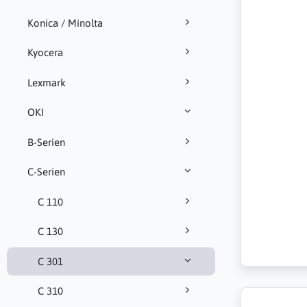
Konica / Minolta
Kyocera
Lexmark
OKI
B-Serien
C-Serien
C 110
C 130
C 301
C 310