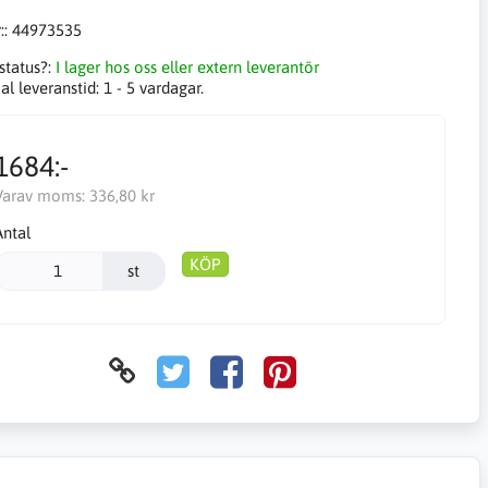
::
44973535
status?:
I lager hos oss eller extern leverantör
l leveranstid:
1 - 5 vardagar.
1684:-
Varav moms:
336,80 kr
Antal
KÖP
st