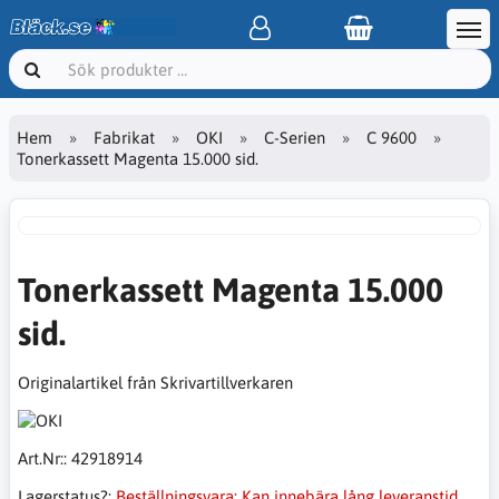
Hem
Fabrikat
OKI
C-Serien
C 9600
Tonerkassett Magenta 15.000 sid.
Tonerkassett Magenta 15.000
sid.
Originalartikel från Skrivartillverkaren
Art.Nr::
42918914
Lagerstatus?:
Beställningsvara: Kan innebära lång leveranstid