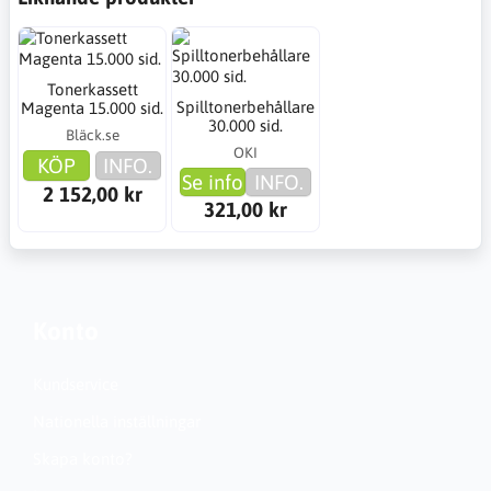
Tonerkassett
Spilltonerbehållare
Magenta 15.000 sid.
30.000 sid.
Bläck.se
OKI
KÖP
INFO.
Se info
INFO.
2 152,00 kr
321,00 kr
Konto
Kundservice
Nationella inställningar
Skapa konto?