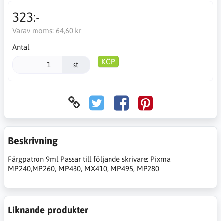
323:-
Varav moms:
64,60 kr
Antal
KÖP
st
Beskrivning
Färgpatron 9ml Passar till följande skrivare: Pixma
MP240,MP260, MP480, MX410, MP495, MP280
Liknande produkter