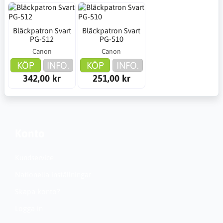
Bläckpatron Svart
Bläckpatron Svart
PG-512
PG-510
Canon
Canon
KÖP
INFO.
KÖP
INFO.
342,00 kr
251,00 kr
Konto
Kundservice
Nationella inställningar
Skapa konto?
Logga in