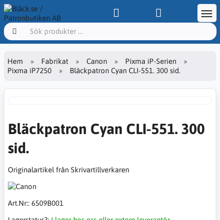
Hem
Fabrikat
Canon
Pixma iP-Serien
Pixma iP7250
Bläckpatron Cyan CLI-551. 300 sid.
Bläckpatron Cyan CLI-551. 300
sid.
Originalartikel från Skrivartillverkaren
Art.Nr::
6509B001
Lagerstatus?:
I lager hos oss eller extern leverantör