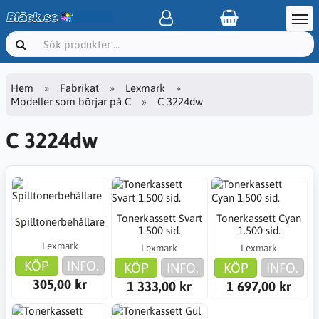
Hem
Fabrikat
Lexmark
Modeller som börjar på C
C 3224dw
C 3224dw
Tonerkassett Svart
Tonerkassett Cyan
Spilltonerbehållare
1.500 sid.
1.500 sid.
Lexmark
Lexmark
Lexmark
KÖP
INFO.
KÖP
INFO.
KÖP
INFO.
305,00 kr
1 333,00 kr
1 697,00 kr