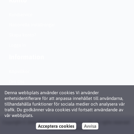
Konto
Kundservice
Nationella inställningar
Skapa konto?
Logga in
Information
Köpvillkor
Om Oss
Personuppgiftspolicy (GDPR)
Denna webbplats använder cookies Vi använder
enhetsidentifierare för att anpassa innehållet till användarna,
Om Cookies
tillhandahålla funktioner för sociala medier och analysera vår
trafik. Du godkänner våra cookies vid fortsatt användande av
vår webbplats.
Copyright © 2026 Bläck.se / Patronbutiken AB. All rights reserved ·
Acceptera cookies
Avvisa
Powered by
LiteCart®