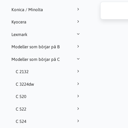
Konica / Minolta
Kyocera
Lexmark
Modeller som börjar på B
Modeller som börjar på C
C 2132
C 3224dw
C 520
C 522
C 524