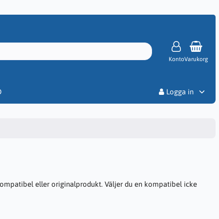
Konto
Varukorg
Priser
D
Logga in
mpatibel eller originalprodukt. Väljer du en kompatibel icke