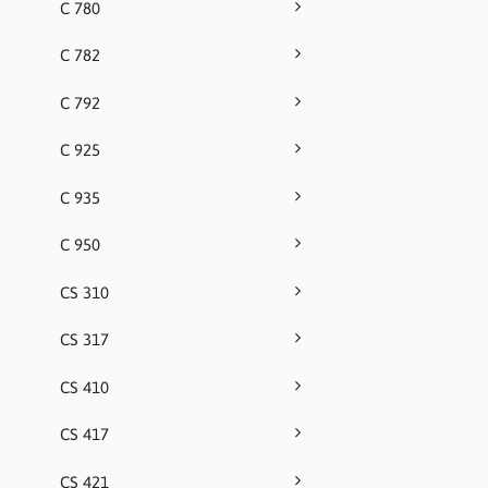
C 780
C 782
C 792
C 925
C 935
C 950
CS 310
CS 317
CS 410
CS 417
CS 421