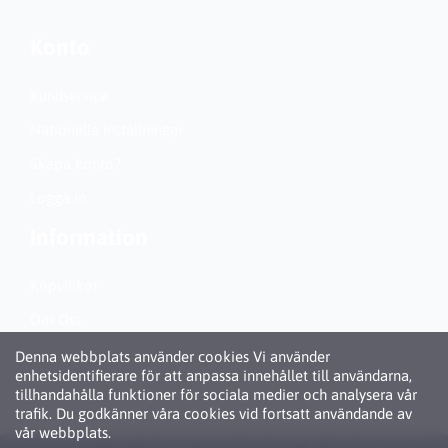
Konto
Kundservice
Nationella inställningar
Skapa konto?
Logga in
Information
Köpvillkor
Om Oss
Personuppgiftspolicy (GDPR)
Denna webbplats använder cookies Vi använder
enhetsidentifierare för att anpassa innehållet till användarna,
Om Cookies
tillhandahålla funktioner för sociala medier och analysera vår
trafik. Du godkänner våra cookies vid fortsatt användande av
vår webbplats.