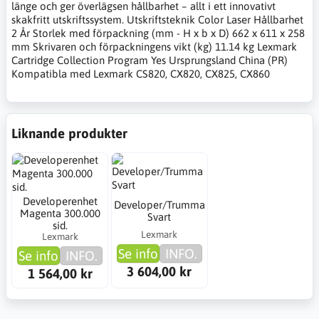
länge och ger överlägsen hållbarhet – allt i ett innovativt
skakfritt utskriftssystem. Utskriftsteknik Color Laser Hållbarhet
2 År Storlek med förpackning (mm - H x b x D) 662 x 611 x 258
mm Skrivaren och förpackningens vikt (kg) 11.14 kg Lexmark
Cartridge Collection Program Yes Ursprungsland China (PR)
Kompatibla med Lexmark CS820, CX820, CX825, CX860
Liknande produkter
Developerenhet
Developer/Trumma
Magenta 300.000
Svart
sid.
Lexmark
Lexmark
Se info
INFO.
Se info
INFO.
3 604,00 kr
1 564,00 kr