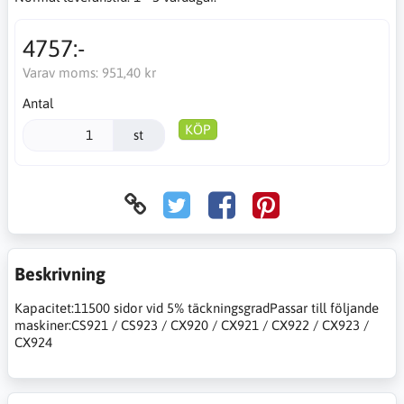
4757:-
Varav moms:
951,40 kr
Antal
KÖP
st
Beskrivning
Kapacitet:11500 sidor vid 5% täckningsgradPassar till följande
maskiner:CS921 / CS923 / CX920 / CX921 / CX922 / CX923 /
CX924