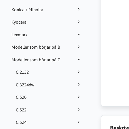
Konica / Minolta
Kyocera
Lexmark
Modeller som börjar på B
Modeller som börjar på C
C 2132
C 3224dw
C 520
C 522
C 524
Beskriv