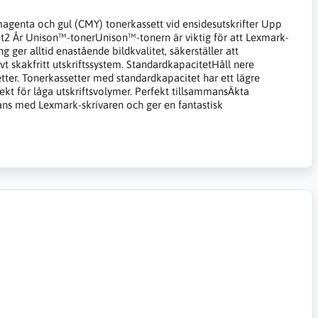
agenta och gul (CMY) tonerkassett vid ensidesutskrifter Upp
et2 År Unison™-tonerUnison™-tonern är viktig för att Lexmark-
ger alltid enastående bildkvalitet, säkerställer att
ivt skakfritt utskriftssystem. StandardkapacitetHåll nere
ter. Tonerkassetter med standardkapacitet har ett lägre
fekt för låga utskriftsvolymer. Perfekt tillsammansÄkta
mans med Lexmark-skrivaren och ger en fantastisk