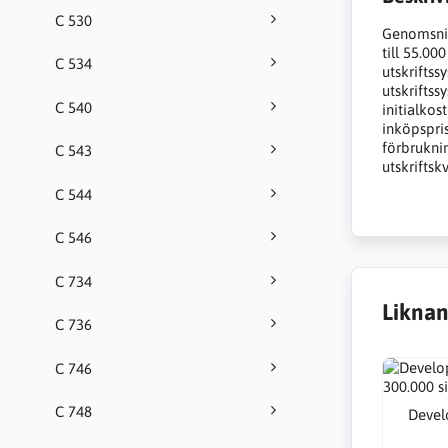
C 530
Genomsnit
till 55.0
C 534
utskriftss
utskriftss
C 540
initialko
inköpspris
förbrukni
C 543
utskriftskv
C 544
C 546
C 734
Liknan
C 736
C 746
C 748
Devel