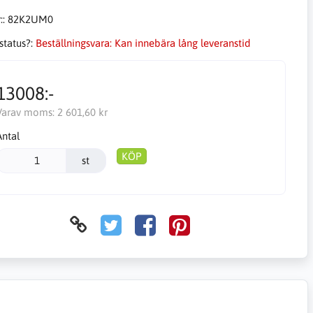
::
82K2UM0
status?:
Beställningsvara: Kan innebära lång leveranstid
13008:-
Varav moms:
2 601,60 kr
Antal
KÖP
st