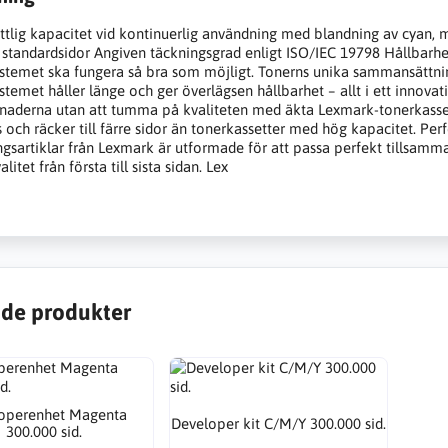
tlig kapacitet vid kontinuerlig användning med blandning av cyan, m
00 standardsidor Angiven täckningsgrad enligt ISO/IEC 19798 Hållbarh
ystemet ska fungera så bra som möjligt. Tonerns unika sammansättning 
ystemet håller länge och ger överlägsen hållbarhet – allt i ett innovat
stnaderna utan att tumma på kvaliteten med äkta Lexmark-tonerkasset
 och räcker till färre sidor än tonerkassetter med hög kapacitet. Per
ngsartiklar från Lexmark är utformade för att passa perfekt tillsam
alitet från första till sista sidan. Lex
de produkter
operenhet Magenta
Developer kit C/M/Y 300.000 sid.
300.000 sid.