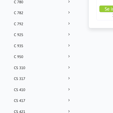
C 780
Se i
C 782
C 792
C 925
C 935
C 950
CS 310
CS 317
CS 410
CS 417
CS 421