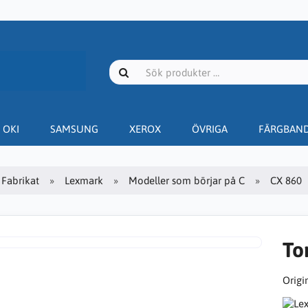
OKI
SAMSUNG
XEROX
ÖVRIGA
FÄRGBAN
Fabrikat
Lexmark
Modeller som börjar på C
CX 860
To
Origin