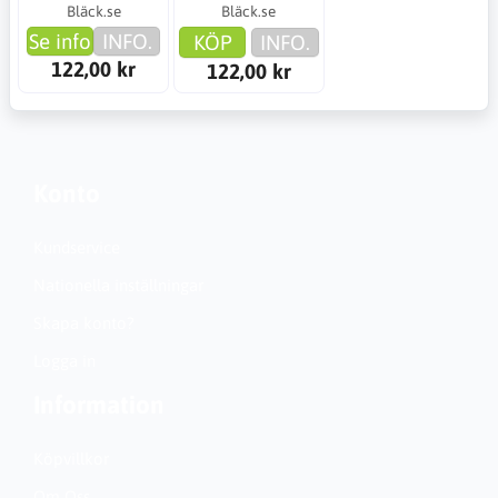
Bläck.se
Bläck.se
Se info
INFO.
KÖP
INFO.
122,00 kr
122,00 kr
Konto
Kundservice
Nationella inställningar
Skapa konto?
Logga in
Information
Köpvillkor
Om Oss