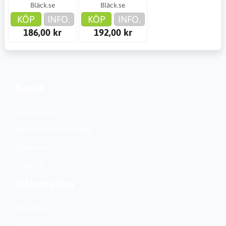
Bläck.se
Bläck.se
KÖP
INFO.
KÖP
INFO.
186,00 kr
192,00 kr
Konto
Kundservice
Nationella inställningar
Skapa konto?
Logga in
Information
Köpvillkor
Om Oss