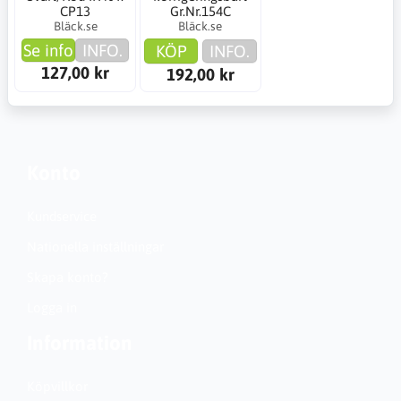
CP13
Gr.Nr.154C
Bläck.se
Bläck.se
Se info
INFO.
KÖP
INFO.
127,00 kr
192,00 kr
Konto
Kundservice
Nationella inställningar
Skapa konto?
Logga in
Information
Köpvillkor