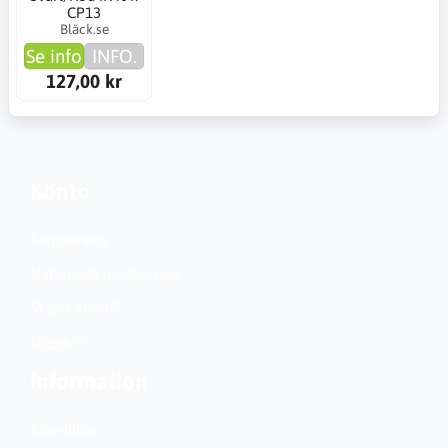
CP13
Bläck.se
Se info
INFO.
127,00 kr
Konto
Kundservice
Nationella inställningar
Skapa konto?
Logga in
Information
Köpvillkor