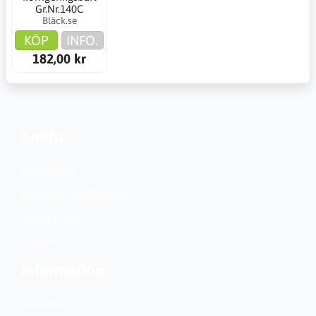
Gr.Nr.140C
Bläck.se
KÖP
INFO.
182,00 kr
Konto
Kundservice
Nationella inställningar
Skapa konto?
Logga in
Information
Köpvillkor