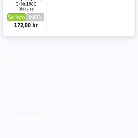
Gr.Nr.188C
Bläck.se
Se info
INFO.
172,00 kr
Konto
Kundservice
Nationella inställningar
Skapa konto?
Logga in
Information
Köpvillkor