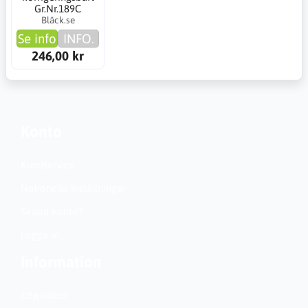
Gr.Nr.189C
Bläck.se
Se info
INFO.
246,00 kr
Konto
Kundservice
Nationella inställningar
Skapa konto?
Logga in
Information
Köpvillkor