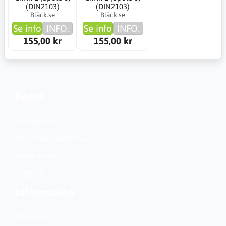
(DIN2103)
(DIN2103)
Bläck.se
Bläck.se
Se info
INFO.
Se info
INFO.
155,00 kr
155,00 kr
Konto
Kundservice
Nationella inställningar
Skapa konto?
Logga in
Information
Köpvillkor