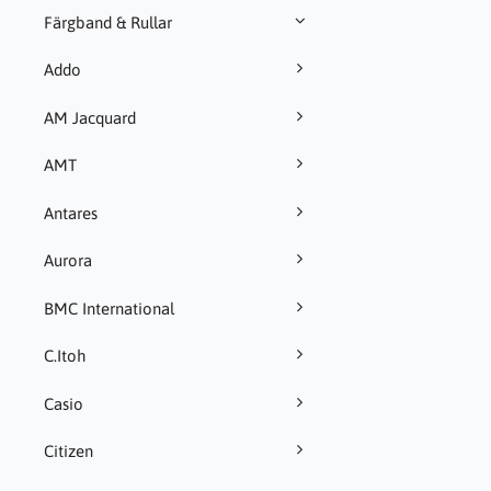
Färgband & Rullar
Addo
AM Jacquard
AMT
Antares
Aurora
BMC International
C.Itoh
Casio
Citizen