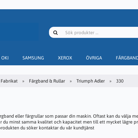
OKI
SAMSUNG
XEROX
ÖVRIGA
FÄRGBAN
Fabrikat
Färgband & Rullar
Triumph Adler
330
ärgband eller färgrullar som passar din maskin. Oftast kan du välja m
år du minst samma kvalitet och kapacitet men till ett mycket lägre pr
 produkten du söker kontaktar du vår kundtjänst