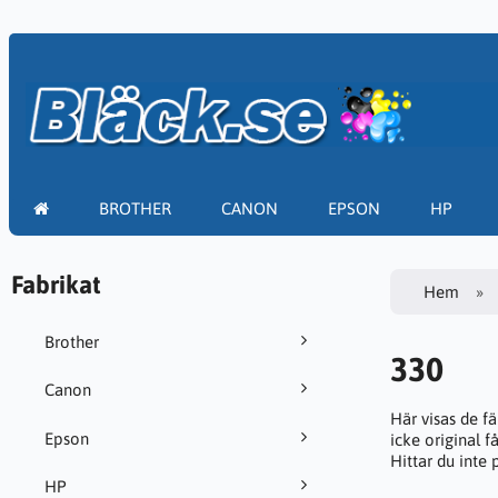
BROTHER
CANON
EPSON
HP
Fabrikat
Hem
Brother
330
Canon
Här visas de f
Epson
icke original f
Hittar du inte
HP