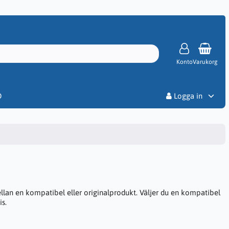
Konto
Varukorg
Priser
D
Logga in
ellan en kompatibel eller originalprodukt. Väljer du en kompatibel
is.