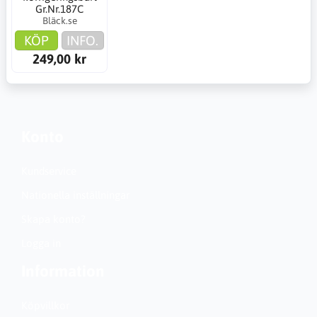
Gr.Nr.187C
Bläck.se
KÖP
INFO.
249,00 kr
Konto
Kundservice
Nationella inställningar
Skapa konto?
Logga in
Information
Köpvillkor