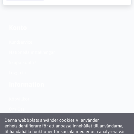
Konto
Kundservice
Nationella inställningar
Skapa konto?
Logga in
Information
Köpvillkor
Om Oss
Personuppgiftspolicy (GDPR)
Denna webbplats använder cookies Vi använder
enhetsidentifierare för att anpassa innehållet till användarna,
Om Cookies
tillhandahålla funktioner för sociala medier och analysera vår