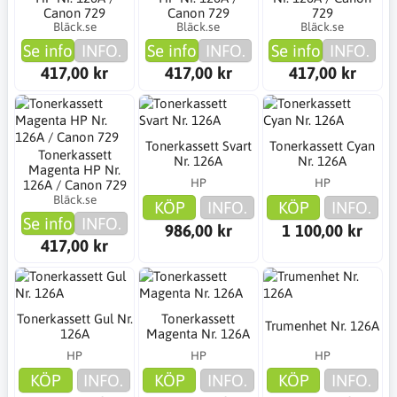
Canon 729
Canon 729
729
Bläck.se
Bläck.se
Bläck.se
Se info
INFO.
Se info
INFO.
Se info
INFO.
417,00 kr
417,00 kr
417,00 kr
Tonerkassett Svart
Tonerkassett Cyan
Tonerkassett
Nr. 126A
Nr. 126A
Magenta HP Nr.
HP
HP
126A / Canon 729
Bläck.se
KÖP
INFO.
KÖP
INFO.
Se info
INFO.
986,00 kr
1 100,00 kr
417,00 kr
Tonerkassett Gul Nr.
Tonerkassett
Trumenhet Nr. 126A
126A
Magenta Nr. 126A
HP
HP
HP
KÖP
INFO.
KÖP
INFO.
KÖP
INFO.