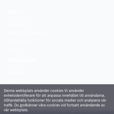
Konto
Kundservice
Nationella inställningar
Skapa konto?
Logga in
Information
Köpvillkor
Om Oss
Personuppgiftspolicy (GDPR)
Denna webbplats använder cookies Vi använder
enhetsidentifierare för att anpassa innehållet till användarna,
Om Cookies
tillhandahålla funktioner för sociala medier och analysera vår
trafik. Du godkänner våra cookies vid fortsatt användande av
vår webbplats.