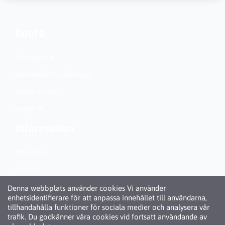
Konto
Kundservice
Nationella inställningar
Skapa konto?
Logga in
Information
Köpvillkor
Om Oss
Personuppgiftspolicy (GDPR)
Denna webbplats använder cookies Vi använder
enhetsidentifierare för att anpassa innehållet till användarna,
Om Cookies
tillhandahålla funktioner för sociala medier och analysera vår
trafik. Du godkänner våra cookies vid fortsatt användande av