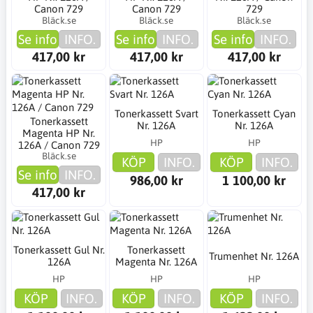
Canon 729
Canon 729
729
Bläck.se
Bläck.se
Bläck.se
Se info
INFO.
Se info
INFO.
Se info
INFO.
417,00 kr
417,00 kr
417,00 kr
Tonerkassett Svart
Tonerkassett Cyan
Tonerkassett
Nr. 126A
Nr. 126A
Magenta HP Nr.
HP
HP
126A / Canon 729
Bläck.se
KÖP
INFO.
KÖP
INFO.
Se info
INFO.
986,00 kr
1 100,00 kr
417,00 kr
Tonerkassett Gul Nr.
Tonerkassett
Trumenhet Nr. 126A
126A
Magenta Nr. 126A
HP
HP
HP
KÖP
INFO.
KÖP
INFO.
KÖP
INFO.