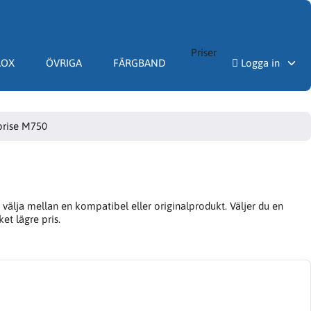
Priser
ROX
ÖVRIGA
FÄRGBAND
Logga in
rprise M750
välja mellan en kompatibel eller originalprodukt. Väljer du en
et lägre pris.