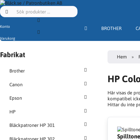
Konto
BROTHER
C
Varukorg
Fabrikat
Hem
Brother
HP Colo
Canon
Här visas de pr
Epson
kompatibel icke 
Hittar du inte 
HP
Bläckpatroner HP 301
Spillton
Bläckpatroner HP 302