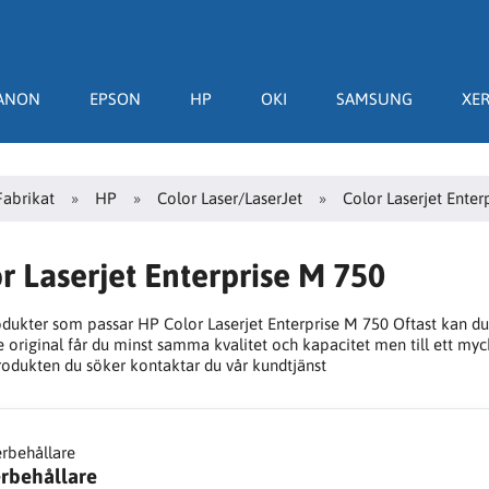
ANON
EPSON
HP
OKI
SAMSUNG
XE
Fabrikat
HP
Color Laser/LaserJet
Color Laserjet Ente
r Laserjet Enterprise M 750
odukter som passar HP Color Laserjet Enterprise M 750 Oftast kan du 
original får du minst samma kvalitet och kapacitet men till ett myck
produkten du söker kontaktar du vår kundtjänst
erbehållare