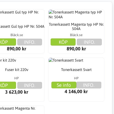
Tonerkassett Magenta typ HP Nr.
assett Gul typ HP Nr. 504A
504A
Bläck.se
Bläck.se
KÖP
INFO.
KÖP
INFO.
890,00 kr
890,00 kr
Fuser kit 220v
Tonerkassett Svart
HP
HP
Se info
INFO.
KÖP
INFO.
4 146,00 kr
3 623,00 kr