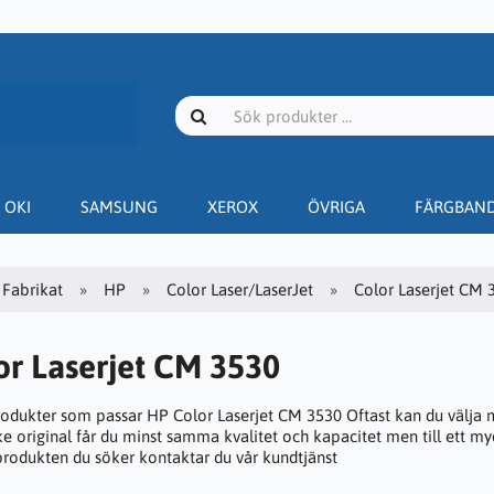
OKI
SAMSUNG
XEROX
ÖVRIGA
FÄRGBAN
Fabrikat
HP
Color Laser/LaserJet
Color Laserjet CM 
or Laserjet CM 3530
rodukter som passar HP Color Laserjet CM 3530 Oftast kan du välja m
e original får du minst samma kvalitet och kapacitet men till ett myc
 produkten du söker kontaktar du vår kundtjänst