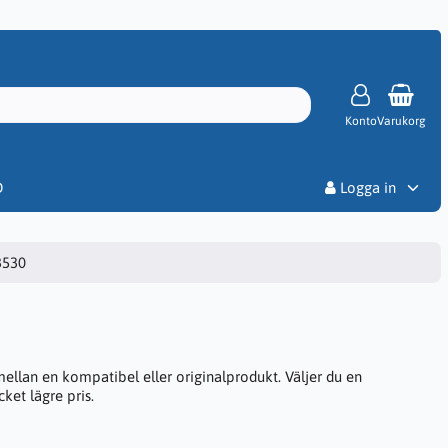
Konto
Varukorg
Priser
D
Logga in
3530
ellan en kompatibel eller originalprodukt. Väljer du en
ket lägre pris.