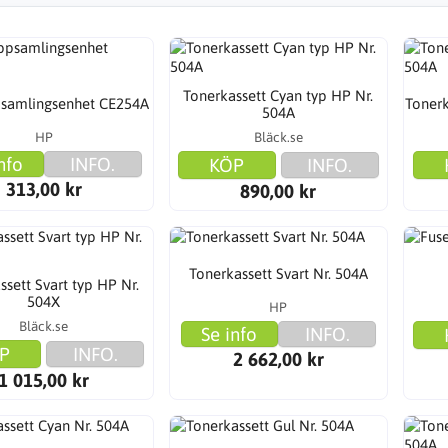
Tonerkassett Cyan typ HP Nr.
samlingsenhet CE254A
Tonerk
504A
HP
Bläck.se
nfo
INFO.
KÖP
INFO.
313,00 kr
890,00 kr
Tonerkassett Svart Nr. 504A
ssett Svart typ HP Nr.
504X
HP
Bläck.se
Se info
INFO.
P
INFO.
2 662,00 kr
1 015,00 kr