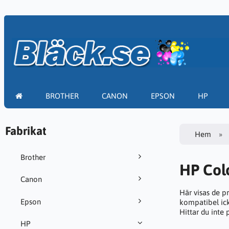
BROTHER
CANON
EPSON
HP
Fabrikat
Hem
Brother
HP Col
Canon
Här visas de p
Epson
kompatibel ick
Hittar du inte
HP