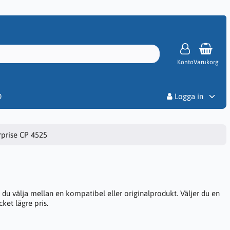
Konto
Varukorg
Priser
D
Logga in
rprise CP 4525
du välja mellan en kompatibel eller originalprodukt. Väljer du en
ket lägre pris.