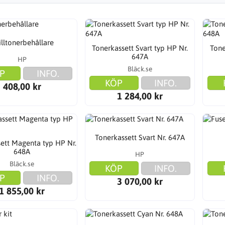
illtonerbehållare
Tonerkassett Svart typ HP Nr.
Tone
647A
HP
Bläck.se
P
INFO.
KÖP
INFO.
408,00 kr
1 284,00 kr
Tonerkassett Svart Nr. 647A
ett Magenta typ HP Nr.
648A
HP
Bläck.se
KÖP
INFO.
P
INFO.
3 070,00 kr
1 855,00 kr