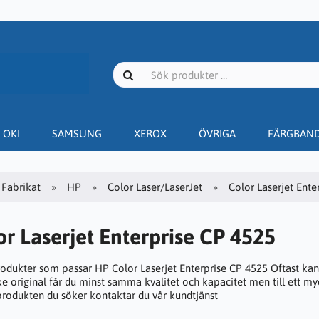
OKI
SAMSUNG
XEROX
ÖVRIGA
FÄRGBAN
Fabrikat
HP
Color Laser/LaserJet
Color Laserjet Ente
r Laserjet Enterprise CP 4525
rodukter som passar HP Color Laserjet Enterprise CP 4525 Oftast kan 
e original får du minst samma kvalitet och kapacitet men till ett myc
 produkten du söker kontaktar du vår kundtjänst