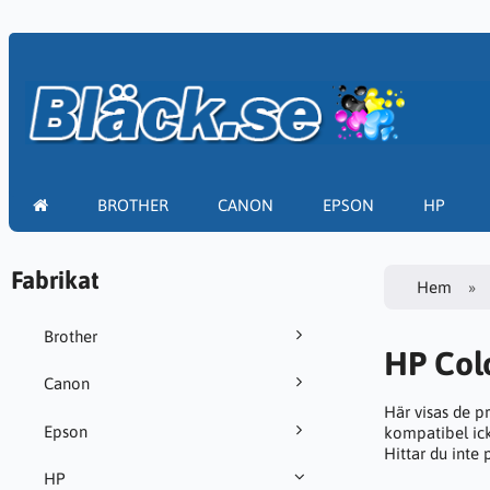
BROTHER
CANON
EPSON
HP
Fabrikat
Hem
Brother
HP Colo
Canon
Här visas de p
Epson
kompatibel ick
Hittar du inte
HP