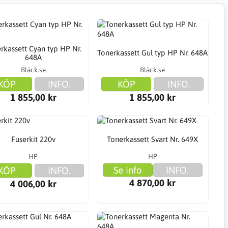
rkassett Cyan typ HP Nr.
Tonerkassett Gul typ HP Nr. 648A
648A
Bläck.se
Bläck.se
KÖP
INFO.
KÖP
INFO.
1 855,00 kr
1 855,00 kr
Fuserkit 220v
Tonerkassett Svart Nr. 649X
HP
HP
Se info
INFO.
KÖP
INFO.
4 870,00 kr
4 006,00 kr