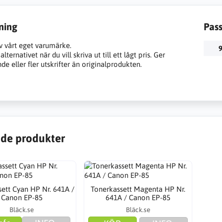
ning
Pas
v vårt eget varumärke.
9
lternativet när du vill skriva ut till ett lågt pris. Ger
e eller fler utskrifter än originalprodukten.
de produkter
ett Cyan HP Nr. 641A /
Tonerkassett Magenta HP Nr.
Canon EP-85
641A / Canon EP-85
Bläck.se
Bläck.se