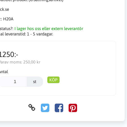
::
H20A
status?:
I lager hos oss eller extern leverantör
l leveranstid:
1 - 5 vardagar.
1250:-
Varav moms:
250,00 kr
Antal
KÖP
st