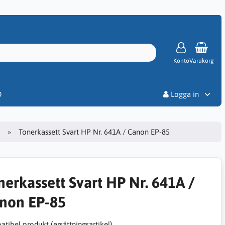
Konto
Varukorg
Priser
D
Logga in
Tonerkassett Svart HP Nr. 641A / Canon EP-85
nerkassett Svart HP Nr. 641A /
non EP-85
tibel produkt (ersättningsartikel)