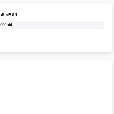
sar även
000 sid.