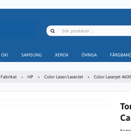
OKI
SAMSUNG
XEROX
ÖVRIGA
FÄRGBAN
Fabrikat
HP
Color Laser/LaserJet
Color Laserjet 4600
To
Ca
Kompa