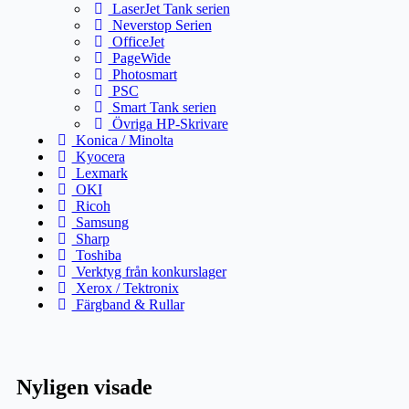
LaserJet Tank serien
Neverstop Serien
OfficeJet
PageWide
Photosmart
PSC
Smart Tank serien
Övriga HP-Skrivare
Konica / Minolta
Kyocera
Lexmark
OKI
Ricoh
Samsung
Sharp
Toshiba
Verktyg från konkurslager
Xerox / Tektronix
Färgband & Rullar
Nyligen visade