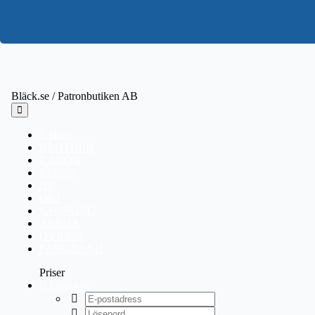
Bläck.se / Patronbutiken AB
Hem
BROTHER
CANON
EPSON
HP
OKI
SAMSUNG
XEROX
ÖVRIGA
FÄRGBAND
Priser
Logga in