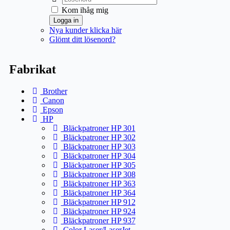
Kom ihåg mig
Logga in
Nya kunder klicka här
Glömt ditt lösenord?
Fabrikat
Brother
Canon
Epson
HP
Bläckpatroner HP 301
Bläckpatroner HP 302
Bläckpatroner HP 303
Bläckpatroner HP 304
Bläckpatroner HP 305
Bläckpatroner HP 308
Bläckpatroner HP 363
Bläckpatroner HP 364
Bläckpatroner HP 912
Bläckpatroner HP 924
Bläckpatroner HP 937
Color Laser/LaserJet