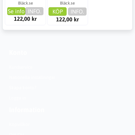
Bläck.se
Bläck.se
Se info
INFO.
KÖP
INFO.
122,00 kr
122,00 kr
Konto
Kundservice
Nationella inställningar
Skapa konto?
Logga in
Information
Köpvillkor
Om Oss