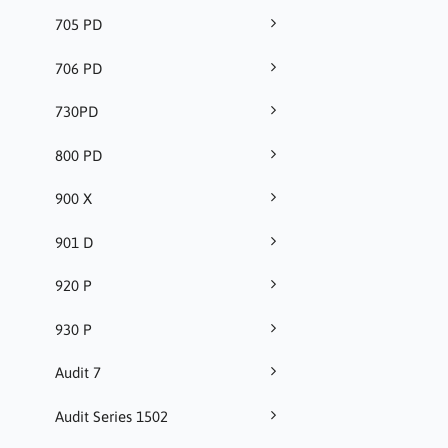
705 PD
706 PD
730PD
800 PD
900 X
901 D
920 P
930 P
Audit 7
Audit Series 1502