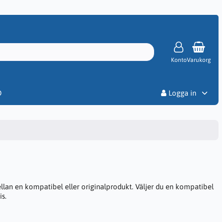
Konto
Varukorg
Priser
D
Logga in
ellan en kompatibel eller originalprodukt. Väljer du en kompatibel
is.