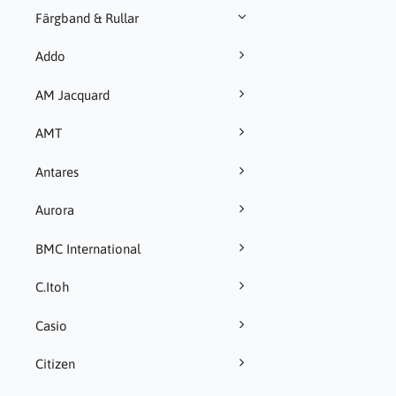
Färgband & Rullar
Addo
AM Jacquard
AMT
Antares
Aurora
BMC International
C.Itoh
Casio
Citizen