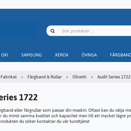
OKI
SAMSUNG
XEROX
ÖVRIGA
FÄRGBAN
Fabrikat
Färgband & Rullar
Olivetti
Audit Series 1722
eries 1722
ärgband eller färgrullar som passar din maskin. Oftast kan du välja m
år du minst samma kvalitet och kapacitet men till ett mycket lägre pr
 produkten du söker kontaktar du vår kundtjänst