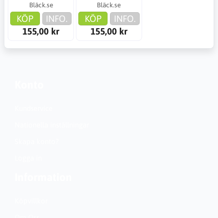
Bläck.se
Bläck.se
KÖP
INFO.
KÖP
INFO.
155,00 kr
155,00 kr
Konto
Kundservice
Nationella inställningar
Skapa konto?
Logga in
Information
Köpvillkor
Om Oss