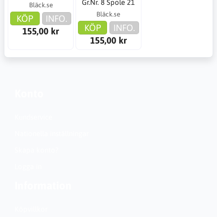
Gr.Nr. 8 Spole 21
Bläck.se
Bläck.se
KÖP
INFO.
KÖP
INFO.
155,00 kr
155,00 kr
Konto
Kundservice
Nationella inställningar
Skapa konto?
Logga in
Information
Köpvillkor