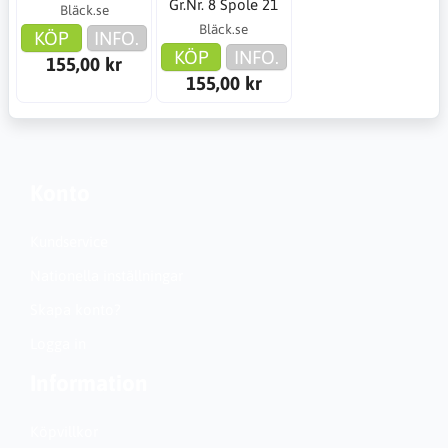
Gr.Nr. 8 Spole 21
Bläck.se
Bläck.se
KÖP
INFO.
KÖP
INFO.
155,00 kr
155,00 kr
Konto
Kundservice
Nationella inställningar
Skapa konto?
Logga in
Information
Köpvillkor