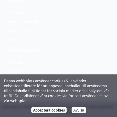
Konto
Kundservice
Nationella inställningar
Skapa konto?
Logga in
Information
Köpvillkor
Om Oss
Personuppgiftspolicy (GDPR)
Denna webbplats använder cookies Vi använder
enhetsidentifierare för att anpassa innehållet till användarna,
Om Cookies
tillhandahålla funktioner för sociala medier och analysera vår
trafik. Du godkänner våra cookies vid fortsatt användande av
vår webbplats.
Copyright © 2026 Bläck.se / Patronbutiken AB. All rights reserved ·
Acceptera cookies
Avvisa
Powered by
LiteCart®