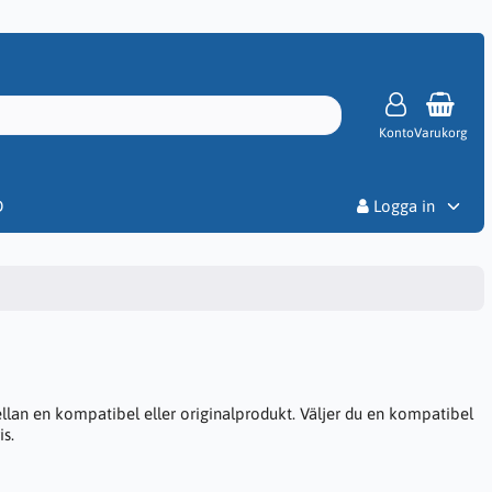
Konto
Varukorg
Priser
D
Logga in
ellan en kompatibel eller originalprodukt. Väljer du en kompatibel
is.