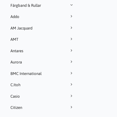
Färgband & Rullar
Addo
AM Jacquard
AMT
Antares
Aurora
BMC International
C.Itoh
Casio
Citizen