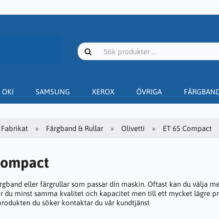
OKI
SAMSUNG
XEROX
ÖVRIGA
FÄRGBAN
Fabrikat
Färgband & Rullar
Olivetti
ET 65 Compact
Compact
ärgband eller färgrullar som passar din maskin. Oftast kan du välja m
år du minst samma kvalitet och kapacitet men till ett mycket lägre pr
 produkten du söker kontaktar du vår kundtjänst