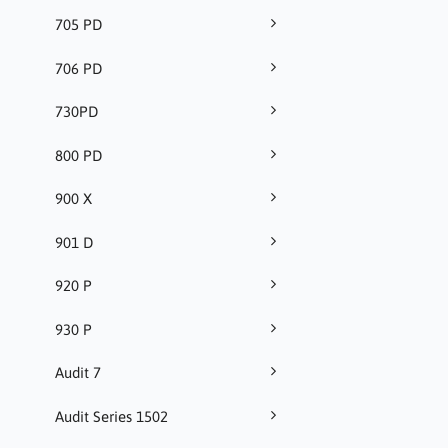
705 PD
706 PD
730PD
800 PD
900 X
901 D
920 P
930 P
Audit 7
Audit Series 1502