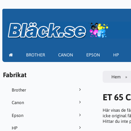
BROTHER
CANON
EPSON
HP
Fabrikat
Hem
Brother
ET 65 
Canon
Här visas de f
Epson
icke original f
Hittar du inte
HP