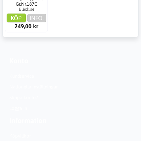
Gr.Nr.187C
Bläck.se
KÖP
INFO.
249,00 kr
Konto
Kundservice
Nationella inställningar
Skapa konto?
Logga in
Information
Köpvillkor