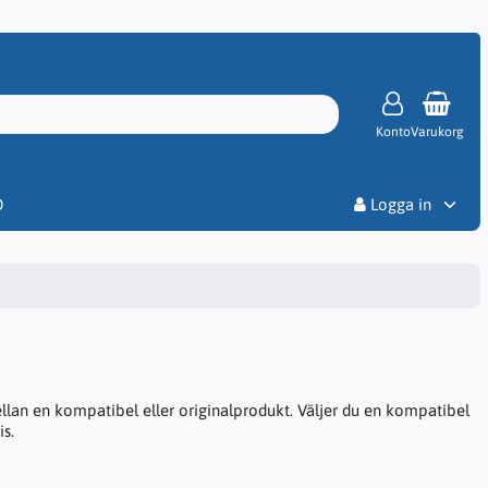
Konto
Varukorg
Priser
D
Logga in
ellan en kompatibel eller originalprodukt. Väljer du en kompatibel
is.