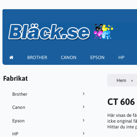
BROTHER
CANON
EPSON
HP
Fabrikat
Hem
Brother
CT 606
Canon
Här visas de f
Epson
icke original f
Hittar du inte
HP