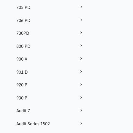
705 PD
706 PD
730PD
800 PD
900 X
901 D
920 P
930 P
Audit 7
Audit Series 1502