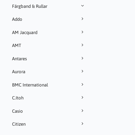
Färgband & Rullar
Addo
AM Jacquard
AMT
Antares
Aurora
BMC International
C.Itoh
Casio
Citizen