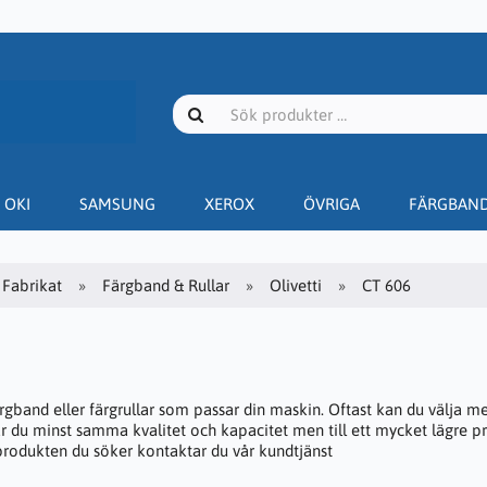
OKI
SAMSUNG
XEROX
ÖVRIGA
FÄRGBAN
Fabrikat
Färgband & Rullar
Olivetti
CT 606
ärgband eller färgrullar som passar din maskin. Oftast kan du välja m
år du minst samma kvalitet och kapacitet men till ett mycket lägre pr
 produkten du söker kontaktar du vår kundtjänst