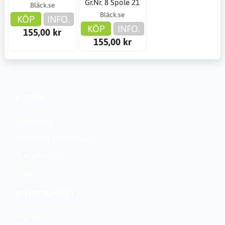
Gr.Nr. 8 Spole 21
Bläck.se
Bläck.se
KÖP
INFO.
KÖP
INFO.
155,00 kr
155,00 kr
Konto
Kundservice
Nationella inställningar
Skapa konto?
Logga in
Information
Köpvillkor