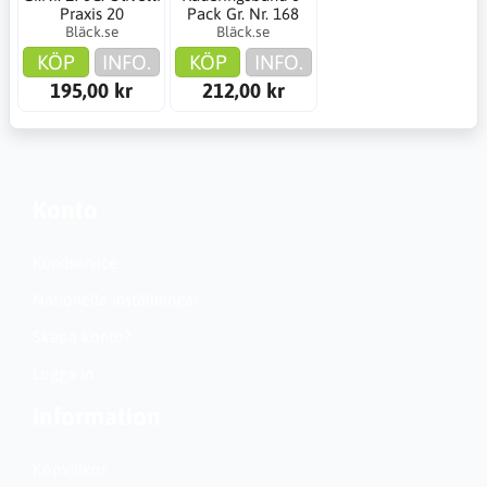
Praxis 20
Pack Gr. Nr. 168
Bläck.se
Bläck.se
KÖP
INFO.
KÖP
INFO.
195,00 kr
212,00 kr
Konto
Kundservice
Nationella inställningar
Skapa konto?
Logga in
Information
Köpvillkor