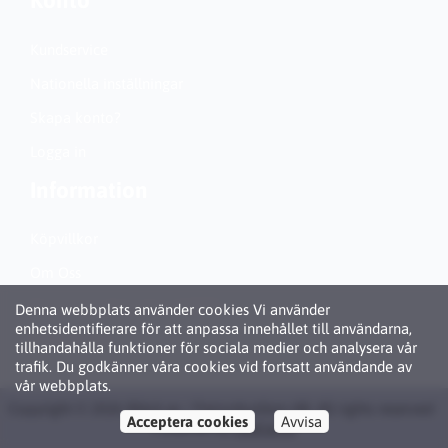
Konto
Kundservice
Nationella inställningar
Skapa konto?
Logga in
Information
Köpvillkor
Om Oss
Personuppgiftspolicy (GDPR)
Denna webbplats använder cookies Vi använder
enhetsidentifierare för att anpassa innehållet till användarna,
Om Cookies
tillhandahålla funktioner för sociala medier och analysera vår
trafik. Du godkänner våra cookies vid fortsatt användande av
vår webbplats.
Copyright © 2026 Bläck.se / Patronbutiken AB. All rights reserved ·
Acceptera cookies
Avvisa
Powered by
LiteCart®